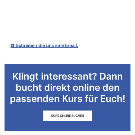
Ihr
für
Sandra
Schwimmlehrer
Oberriexinge
Rebmann
in
n
☎️ Schreiben Sie uns eine Email.