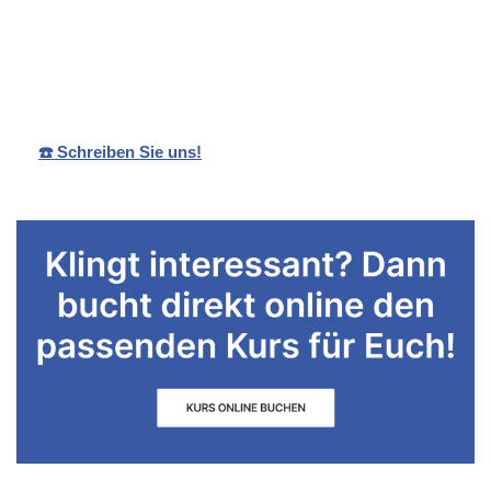
Ihr
in
Sandra
Schwimmlehreri
Eberdinge
Rebmann
n
n
☎️ Schreiben Sie uns!