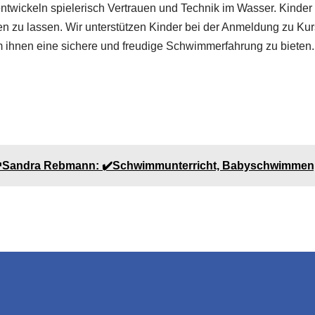
er entwickeln spielerisch Vertrauen und Technik im Wasser. Kin
 zu lassen. Wir unterstützen Kinder bei der Anmeldung zu Kur
m ihnen eine sichere und freudige Schwimmerfahrung zu bieten.
ndra Rebmann
Ihr Schwimmlehrerin
für Steinenb
↗️Sandra Rebmann: ✔️Schwimmunterricht, Babyschwimmen