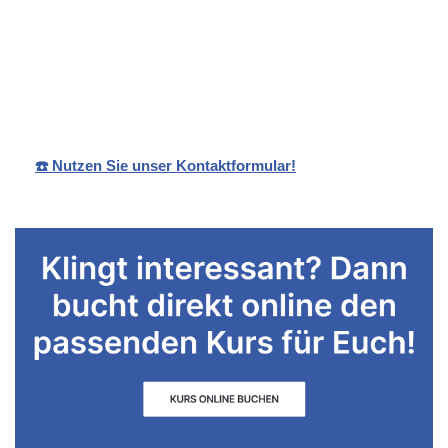
Ihr
in
Sandra
Schwimmlehreri
Schorndor
Rebmann
n
f
☎️ Nutzen Sie unser Kontaktformular!