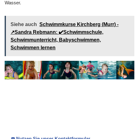
Wasser.
Siehe auch
Schwimmkurse Kirchberg (Murr) -
↗️Sandra Rebmann: ✔️Schwimmschule,
Schwimmunterricht, Babyschwimmen,
Schwimmen lernen
Ihr
für
Sandra
Schwimmlehr
Reichenbach
Rebmann
erin
(Fils)
☎️ Nutzen Sie unser Kontaktformular.