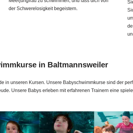
Meerjungfrau zu schwimmen, und lass dich von
Si
der Schwerelosigkeit begeistern.
Si
um
de
un
mmkurse in Baltmannsweiler
de in unseren Kursen. Unsere Babyschwimmkurse sind der perfek
eude. Unsere Babys erleben mit erfahrenen Trainern eine spiel