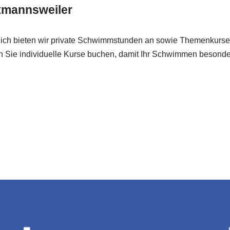
tmannsweiler
usätzlich bieten wir private Schwimmstunden an sowie Themen
en Sie individuelle Kurse buchen, damit Ihr Schwimmen besond
dra Rebmann
Ihr Schwimmlehrerin
für Baltmannsw